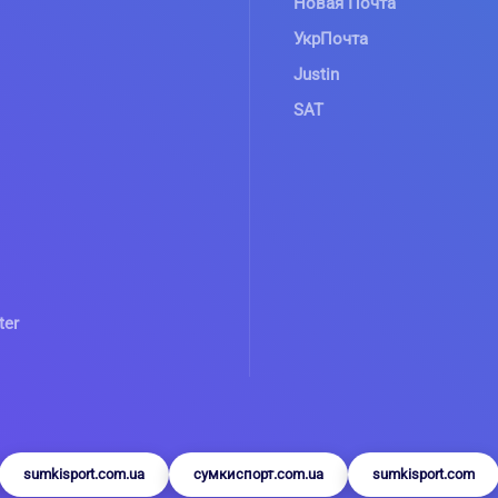
Новая Почта
УкрПочта
Justin
SAT
ter
sumkisport.com.ua
сумкиспорт.com.ua
sumkisport.com