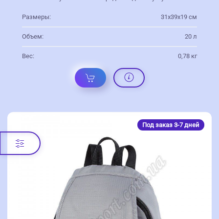
Размеры:
31х39х19 см
Объем:
20 л
Вес:
0,78 кг
Под заказ 3-7 дней