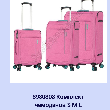
3930303 Комплект
чемоданов S M L