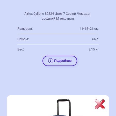
Airtex Cyllene 82824 Цвет 7 Серый Чемодан
средний M текстиль
Размеры:
41*68*26 см
Объем:
65 л
Вес:
3,15 кг
Подробнее