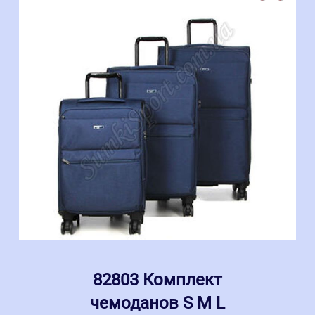
82803 Комплект
чемоданов S M L