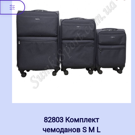
82803 Комплект
чемоданов S M L