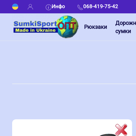
Инфо
068-419-75-42
Дорож
Рюкзаки
сумки