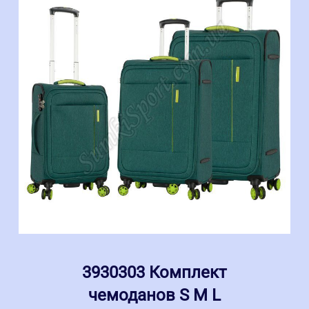
3930303 Комплект
чемоданов S M L