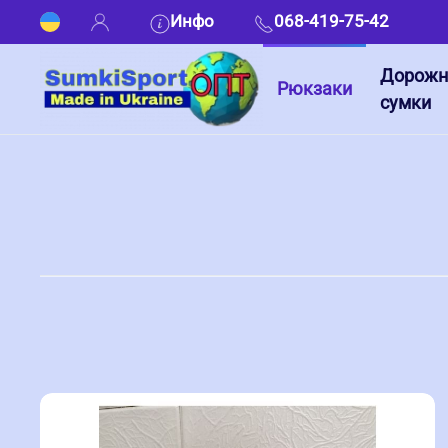
Инфо
068-419-75-42
Дорож
Рюкзаки
сумки