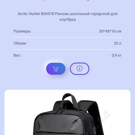
Arctic Hunter В00478 Рюкзак школьный городской для
ноутбука
Размеры:
30*43*16 см
Объем:
20 л
Вес:
0,9 кг