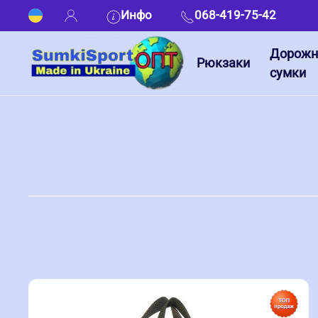
Инфо
068-419-75-42
Дорож
Рюкзаки
сумки