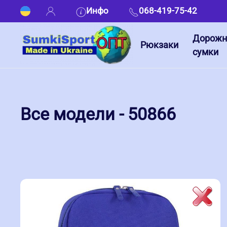
Инфо
068-419-75-42
Дорож
Рюкзаки
сумки
Все модели - 50866