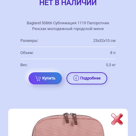
НЕТ В НАЛИЧИИ
Bagland 50866 Сублимация 1119 Папоротник
Рюкзак молодежный городской мини
Размеры:
23х32х10 см
Объем:
8 л
Вес:
0,3 кг
Купить
Подробнее