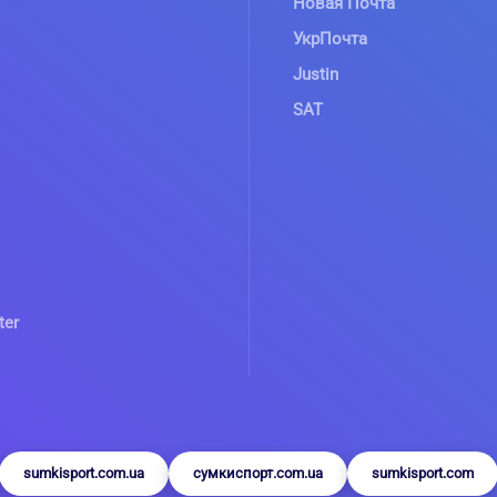
Новая Почта
УкрПочта
Justin
SAT
ter
sumkisport.com.ua
сумкиспорт.com.ua
sumkisport.com