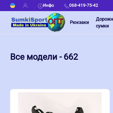
Инфо
068-419-75-42
Дорож
Рюкзаки
сумки
Все модели - 662