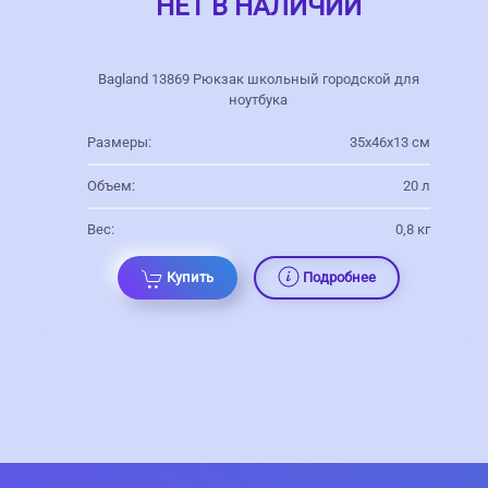
НЕТ В НАЛИЧИИ
Bagland 13869 Рюкзак школьный городской для
ноутбука
Размеры:
35х46х13 см
Объем:
20 л
Вес:
0,8 кг
Купить
Подробнее