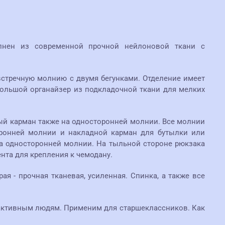
лнен из современной прочной нейлоновой ткани с
 встречную молнию с двумя бегунками. Отделение имеет
большой органайзер из подкладочной ткани для мелких
ый карман также на односторонней молнии. Все молнии
оронней молнии и накладной карман для бутылки или
на односторонней молнии. На тыльной стороне рюкзака
нта для крепления к чемодану.
я - прочная тканевая, усиленная. Спинка, а также все
активным людям. Применим для старшеклассников. Как