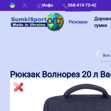
Инфо
068-419-75-42
Дорож
Рюкзаки
сумки
Всё 
Рюкзак Волнорез 20 л Bag