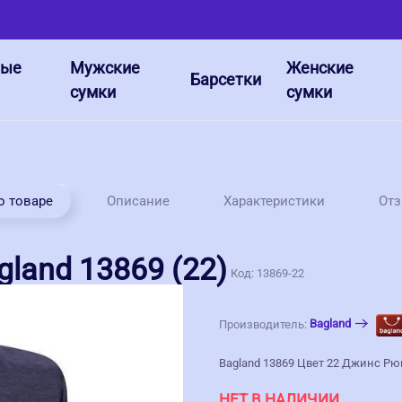
ные
Мужские
Женские
Барсетки
сумки
сумки
о товаре
Описание
Характеристики
От
land 13869 (22)
Код:
13869-22
Bagland
Производитель:
Bagland 13869 Цвет 22 Джинс Рю
НЕТ В НАЛИЧИИ