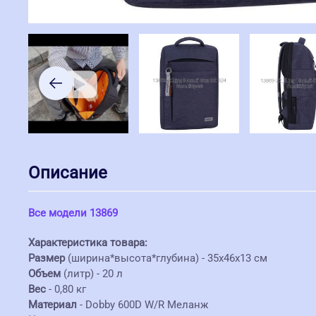
Описание
Все модели 13869
Характеристика товара:
Размер
(ширина*высота*глубина) - 35х46х13 см
Объем
(литр) - 20 л
Вес
- 0,80 кг
Материал
- Dobby 600D W/R Меланж