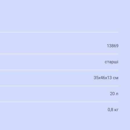
13869
старші
35х46х13 см
20 л
0,8 кг