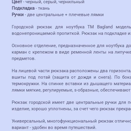
Цвет
- черный, серый, чернильный
Подкладка
- ткань
Ручки
- две центральные + плечевые лямки
Городской рюкзак для ноутбука ТМ Bagland моде
водонепроницаемой пропиткой. Рюкзак на подкладке из
Основное отделение, предназначенное для ноутбука до
карман с крепежом в виде ременной ленты на липучке
предметов.
На лицевой части рюкзака расположены два горизонта
вшиты под потай (защита от дождя и снега). По бо
термокружки. На спинке вставки из дышащего материа
лямки мягкие, регулируемые, s-образные, обеспечивают
Рюкзак городской имеет две центральные ручки для пе
изделие, хорошо уплотнены, за счет чего рюкзак прекр
Универсальный, многофункциональный рюкзак отлично
вариант - удобен во время путешествий.