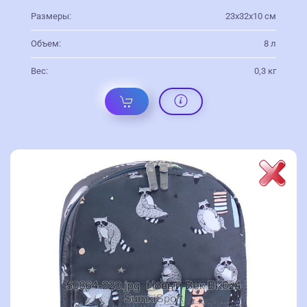
Размеры:
23х32х10 см
Объем:
8 л
Вес:
0,3 кг