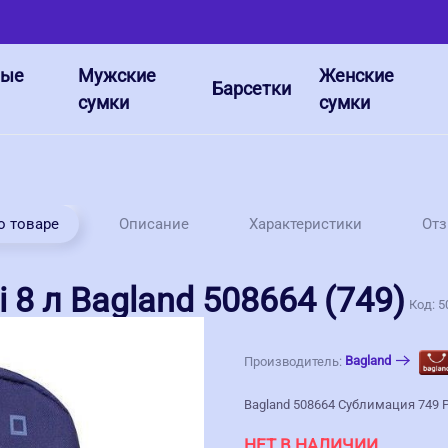
ные
Мужские
Женские
Барсетки
сумки
сумки
о товаре
Описание
Характеристики
От
8 л Bagland 508664 (749)
Код:
5
Bagland
Производитель:
Bagland 508664 Сублимация 749 
НЕТ В НАЛИЧИИ