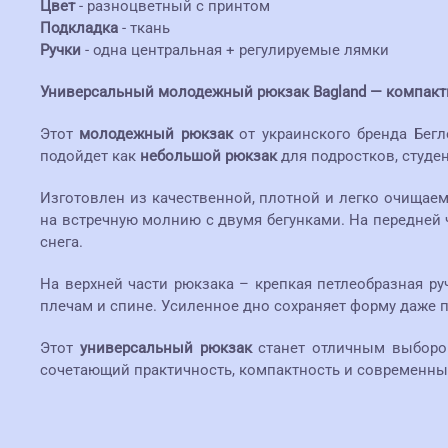
Цвет
- разноцветный с принтом
Подкладка
- ткань
Ручки
- одна центральная + регулируемые лямки
Универсальный молодежный рюкзак Bagland — компактн
Этот
молодежный рюкзак
от украинского бренда Бег
подойдет как
небольшой рюкзак
для подростков, студе
Изготовлен из качественной, плотной и легко очищае
на встречную молнию с двумя бегунками. На передней
снега.
На верхней части рюкзака – крепкая петлеобразная р
плечам и спине. Усиленное дно сохраняет форму даже 
Этот
универсальный рюкзак
станет отличным выбором
сочетающий практичность, компактность и современны