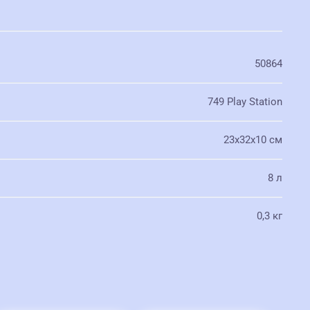
50864
749 Play Station
23х32х10 см
8 л
0,3 кг