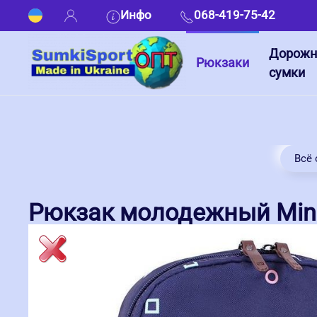
Инфо
068-419-75-42
Дорож
Рюкзаки
сумки
Всё 
Рюкзак молодежный Mini 