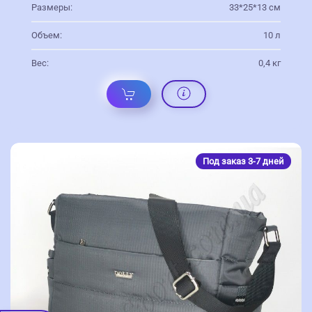
Размеры:
33*25*13 см
Объем:
10 л
Вес:
0,4 кг
Под заказ 3-7 дней