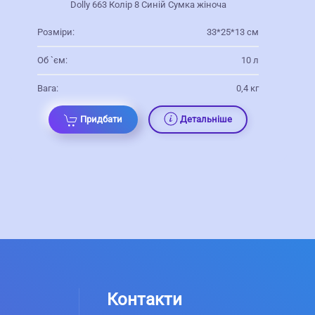
Dolly 663 Колір 8 Синій Сумка жіноча
Розміри:
33*25*13 см
Об `єм:
10 л
Вага:
0,4 кг
Придбати
Детальніше
Контакти