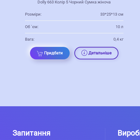
Dolly 663 Колір 5 Чорний Сумка жіноча
Розміри:
33*25*13 см
Об `єм:
10 л
Вага:
0,4 кг
Придбати
Детальніше
Запитання
Вироб