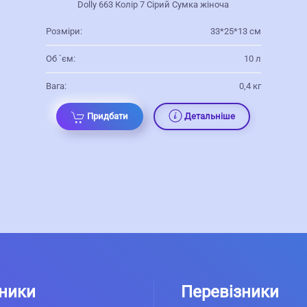
Dolly 663 Колір 7 Сірий Сумка жіноча
Розміри:
33*25*13 см
Об `єм:
10 л
Вага:
0,4 кг
Придбати
Детальніше
ники
Перевізники