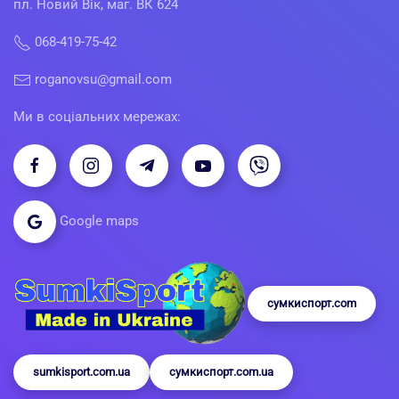
пл. Новий Вік, маг. ВК 624
068-419-75-42
roganovsu@gmail.com
Ми в соціальних мережах:
Google maps
сумкиспорт.com
sumkisport.com.ua
сумкиспорт.com.ua