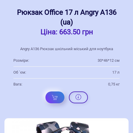
Рюкзак Office 17 л Angry А136
(ua)
Ціна:
663.50 грн
Angry А136 Рюкзак шкільний міський для ноутбука
Розміри:
30*46*12 см
Об `єм:
17 л
Вага:
0,75 кг