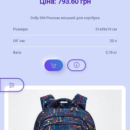
Ціна:
793.60 грн
Dolly 394 Рюкзак міський для ноутбука
Розміри:
31х39х19 см
Об `єм:
20 л
Вага:
0,78 кг