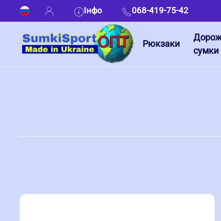
Інфо
068-419-75-42
Дорож
Рюкзаки
сумки