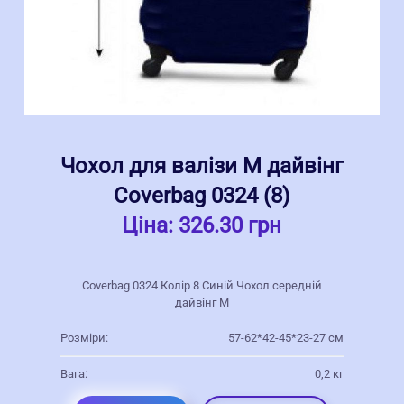
Чохол для валізи M дайвінг
Coverbag 0324 (8)
Ціна:
326.30 грн
Coverbag 0324 Колір 8 Синій Чохол середній
дайвінг M
Розміри:
57-62*42-45*23-27 см
Вага:
0,2 кг