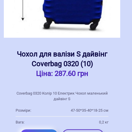
Чохол для валізи S дайвінг
Coverbag 0320 (10)
Ціна:
287.60 грн
Coverbag 0320 Колір 10 Електрик Чохол маленький
дайвінг S
Розміри:
47-50*35-40*18-25 см
Вага:
0,2 кг