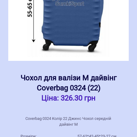
Чохол для валізи M дайвінг
Coverbag 0324 (22)
Ціна:
326.30 грн
Coverbag 0324 Колір 22 Джинс Чохол середній
дайвінг M
Розміри:
57-62*42-45*23-27 см