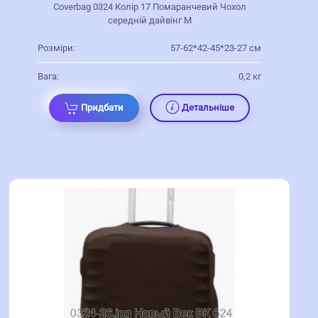
Coverbag 0324 Колір 17 Помаранчевий Чохол
середній дайвінг M
Розміри:
57-62*42-45*23-27 см
Вага:
0,2 кг
Придбати
Детальніше