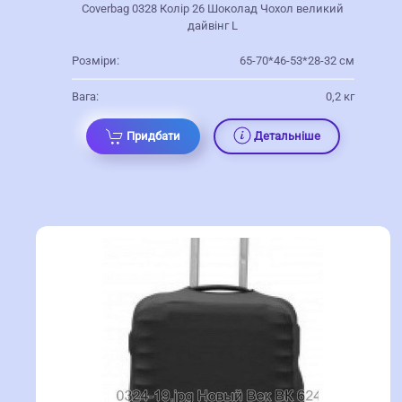
Coverbag 0328 Колір 26 Шоколад Чохол великий
дайвінг L
Розміри:
65-70*46-53*28-32 см
Вага:
0,2 кг
Придбати
Детальніше