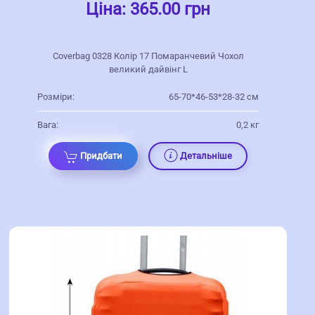
Ціна:
365.00 грн
Coverbag 0328 Колір 17 Помаранчевий Чохол
великий дайвінг L
Розміри:
65-70*46-53*28-32 см
Вага:
0,2 кг
Придбати
Детальніше