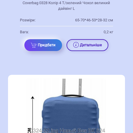
Coverbag 0328 Колір 4 Т/зелений Чохол великий
дайвінг L
Розміри:
65-70*46-53*28-32 см
Вага:
0,2 кг
Придбати
Детальніше