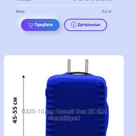
Вага:
0,2 кг
Придбати
Детальніше