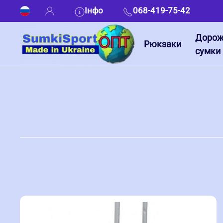
Інфо
068-419-75-42
Дорож
Рюкзаки
сумки