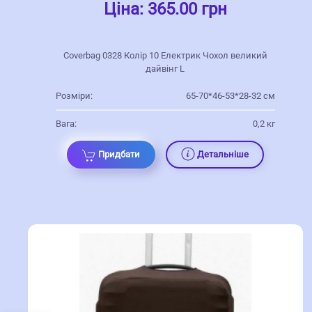
Ціна:
365.00 грн
Coverbag 0328 Колір 10 Електрик Чохол великий
дайвінг L
Розміри:
65-70*46-53*28-32 см
Вага:
0,2 кг
Придбати
Детальніше