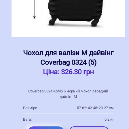
Чохол для валізи M дайвінг
Coverbag 0324 (5)
Ціна:
326.30 грн
Coverbag 0324 Колір 5 Чорний Чохол середній
дайвінг M
Розміри:
57-62*42-45*23-27 см
Вага:
0,2 кг