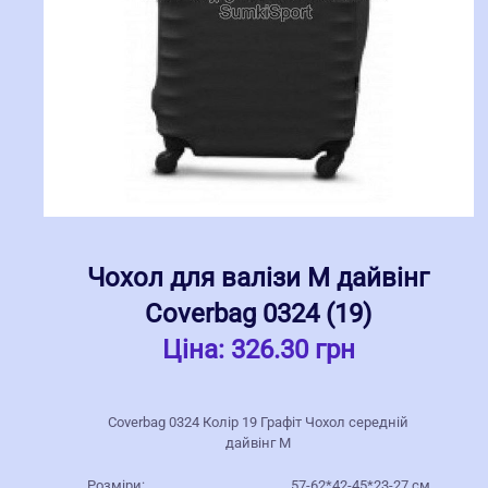
Чохол для валізи M дайвінг
Coverbag 0324 (19)
Ціна:
326.30 грн
Coverbag 0324 Колір 19 Графіт Чохол середній
дайвінг M
Розміри:
57-62*42-45*23-27 см