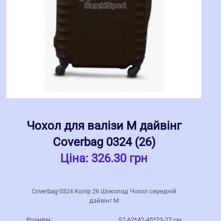
Чохол для валізи M дайвінг
Coverbag 0324 (26)
Ціна:
326.30 грн
Coverbag 0324 Колір 26 Шоколад Чохол середній
дайвінг M
Розміри:
57-62*42-45*23-27 см