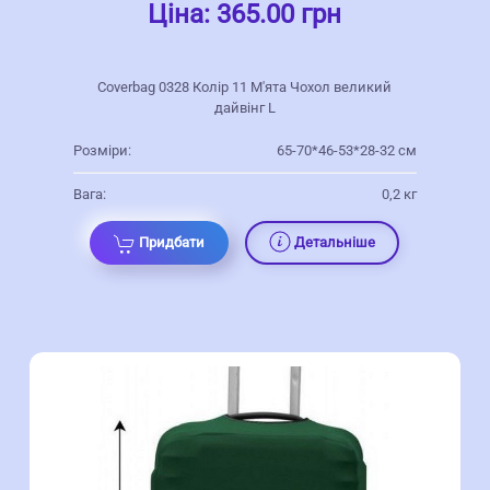
Ціна:
365.00 грн
Coverbag 0328 Колір 11 М'ята Чохол великий
дайвінг L
Розміри:
65-70*46-53*28-32 см
Вага:
0,2 кг
Придбати
Детальніше