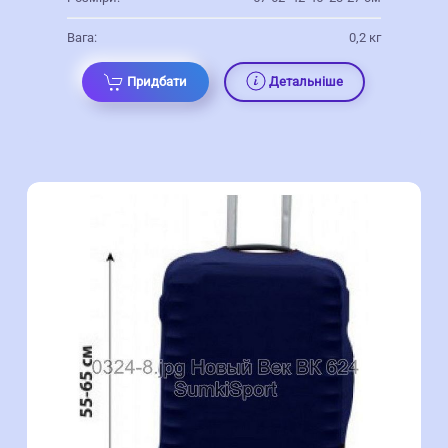
Вага:
0,2 кг
Придбати
Детальніше