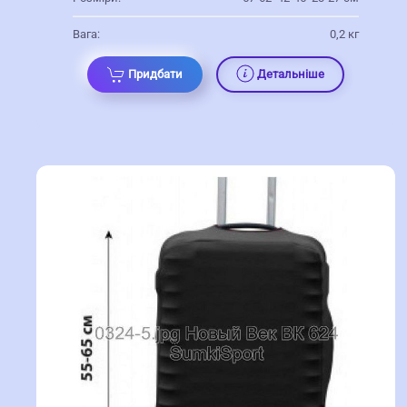
Вага:
0,2 кг
Придбати
Детальніше