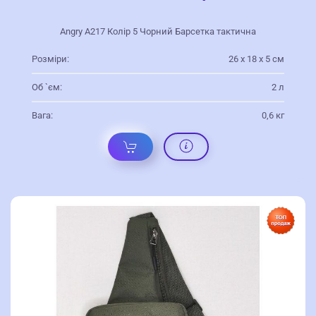
Angry А217 Колір 5 Чорний Барсетка тактична
Розміри:
26 х 18 х 5 см
Об `єм:
2 л
Вага:
0,6 кг