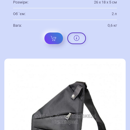
Розміри:
26 х 18 х 5 см
Об `єм:
2 л
Вага:
0,6 кг