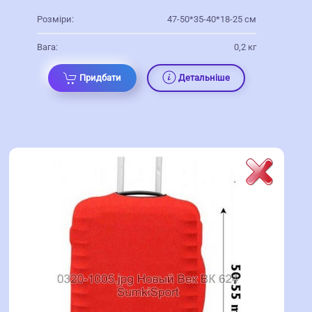
Розміри:
47-50*35-40*18-25 см
Вага:
0,2 кг
Придбати
Детальніше