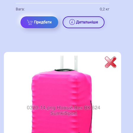
Вага:
0,2 кг
Придбати
Детальніше