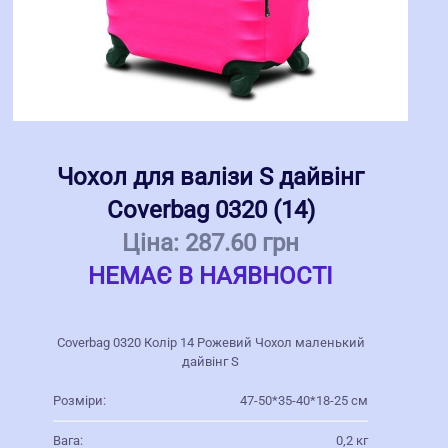
Чохол для валізи S дайвінг
Coverbag 0320 (14)
Ціна:
287.60 грн
НЕМАЄ В НАЯВНОСТІ
Coverbag 0320 Колір 14 Рожевий Чохол маленький
дайвінг S
Розміри:
47-50*35-40*18-25 см
Вага:
0,2 кг