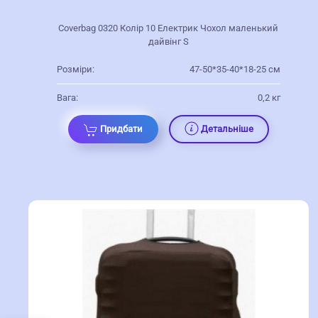
Coverbag 0320 Колір 10 Електрик Чохол маленький
дайвінг S
Розміри:
47-50*35-40*18-25 см
Вага:
0,2 кг
Придбати
Детальніше