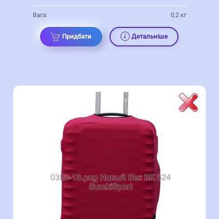
Вага:
0,2 кг
Придбати
Детальніше