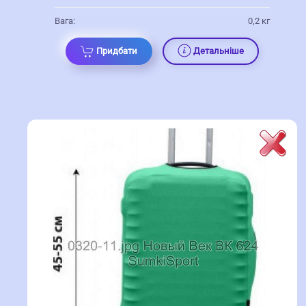
Вага:
0,2 кг
Придбати
Детальніше