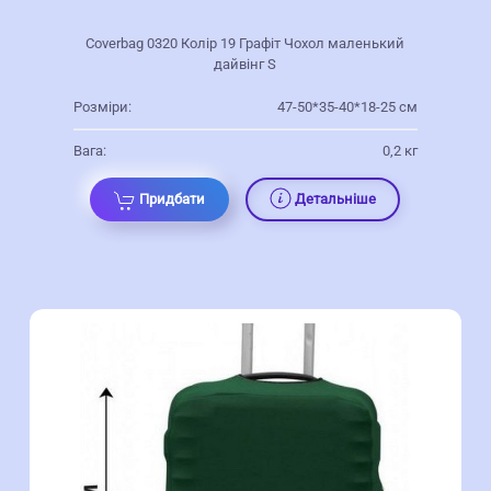
Coverbag 0320 Колір 19 Графіт Чохол маленький
дайвінг S
Розміри:
47-50*35-40*18-25 см
Вага:
0,2 кг
Придбати
Детальніше