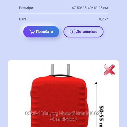
Розміри:
47-50*35-40*18-25 см
Вага:
0,2 кг
Придбати
Детальніше