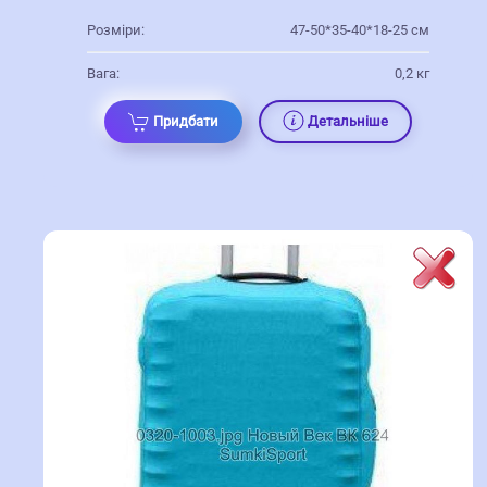
Розміри:
47-50*35-40*18-25 см
Вага:
0,2 кг
Придбати
Детальніше