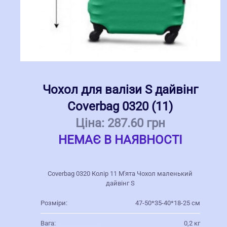
Чохол для валізи S дайвінг
Coverbag 0320 (11)
Ціна:
287.60 грн
НЕМАЄ В НАЯВНОСТІ
Coverbag 0320 Колір 11 М'ята Чохол маленький
дайвінг S
Розміри:
47-50*35-40*18-25 см
Вага:
0,2 кг