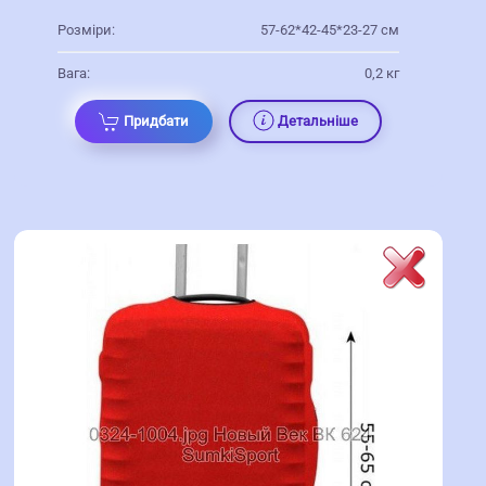
Розміри:
57-62*42-45*23-27 см
Вага:
0,2 кг
Придбати
Детальніше