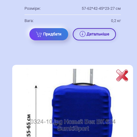
Розміри:
57-62*42-45*23-27 см
Вага:
0,2 кг
Придбати
Детальніше