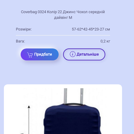
Coverbag 0324 Колір 22 Джинс Чохол середній
дайвінг M
Розміри:
57-62*42-45*23-27 см
Вага:
0,2 кг
Придбати
Детальніше