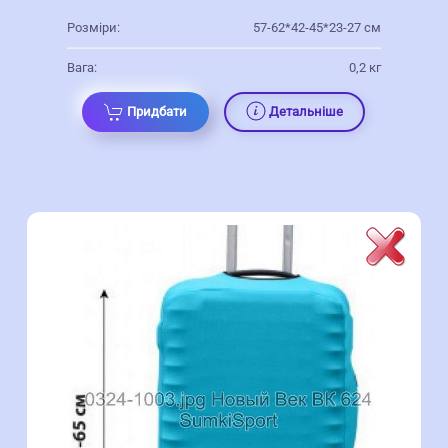
Розміри:
57-62*42-45*23-27 см
Вага:
0,2 кг
Придбати
Детальніше