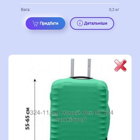
Вага:
0,2 кг
Придбати
Детальніше