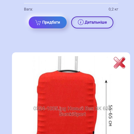
Вага:
0,2 кг
Придбати
Детальніше