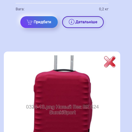
Вага:
0,2 кг
Придбати
Детальніше