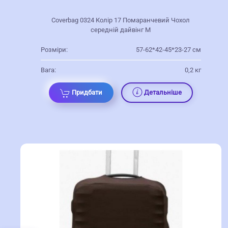
Coverbag 0324 Колір 17 Помаранчевий Чохол
середній дайвінг M
Розміри:
57-62*42-45*23-27 см
Вага:
0,2 кг
Придбати
Детальніше