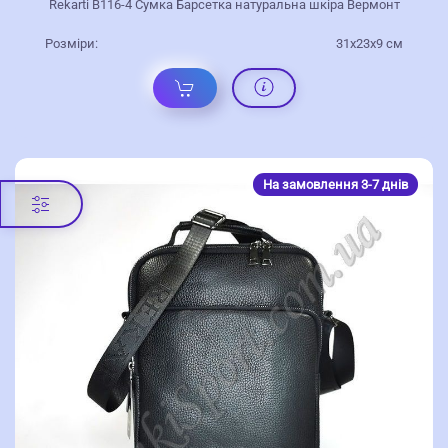
Rekarti В116-4 Сумка Барсетка натуральна шкіра Вермонт
Розміри:
31х23х9 см
На замовлення 3-7 днів