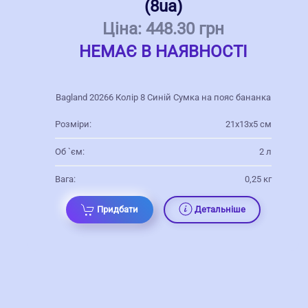
(8ua)
Ціна:
448.30 грн
НЕМАЄ В НАЯВНОСТІ
Bagland 20266 Колір 8 Синій Сумка на пояс бананка
Розміри:
21х13х5 см
Об `єм:
2 л
Вага:
0,25 кг
Придбати
Детальніше