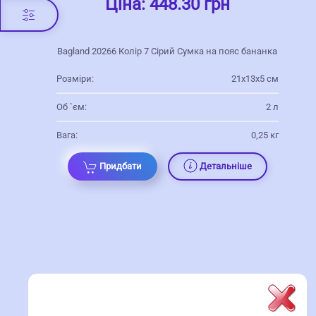
Ціна:
448.30 грн
Bagland 20266 Колір 7 Сірий Сумка на пояс бананка
Розміри:
21х13х5 см
Об `єм:
2 л
Вага:
0,25 кг
Придбати
Детальніше