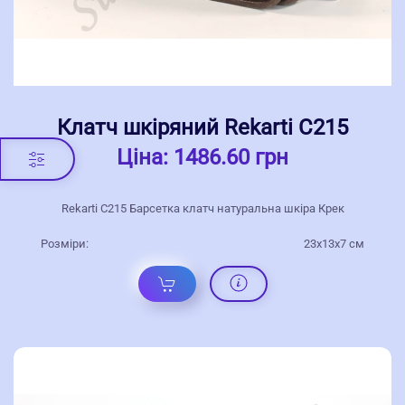
Клатч шкіряний Rekarti С215
Ціна:
1486.60 грн
Rekarti С215 Барсетка клатч натуральна шкіра Крек
Розміри:
23х13х7 см