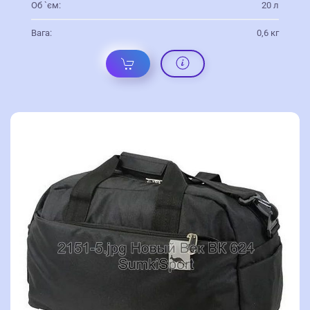
Об `єм:
20 л
Вага:
0,6 кг