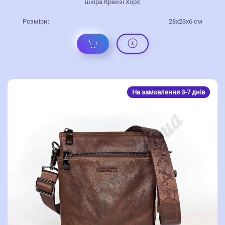
шкіра Крейзі Хорс
Розміри:
28х23х6 см
На замовлення 3-7 днів