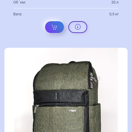
Об `єм:
20 л
Вага:
0,5 кг