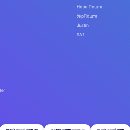
Нова Пошта
УкрПошта
Justin
SAT
ter
sumkisport.com.ua
сумкиспорт.com.ua
sumkisport.com