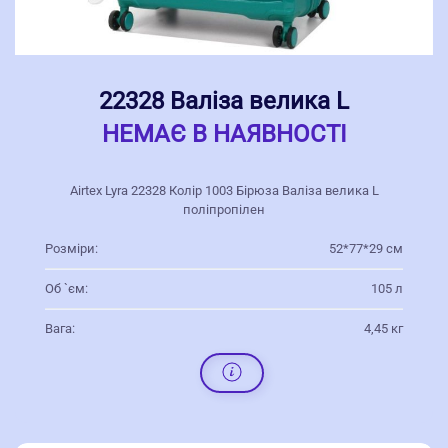
22328 Валіза велика L
НЕМАЄ В НАЯВНОСТІ
Airtex Lyra 22328 Колір 1003 Бірюза Валіза велика L
поліпропілен
Розміри:
52*77*29 см
Об `єм:
105 л
Вага:
4,45 кг