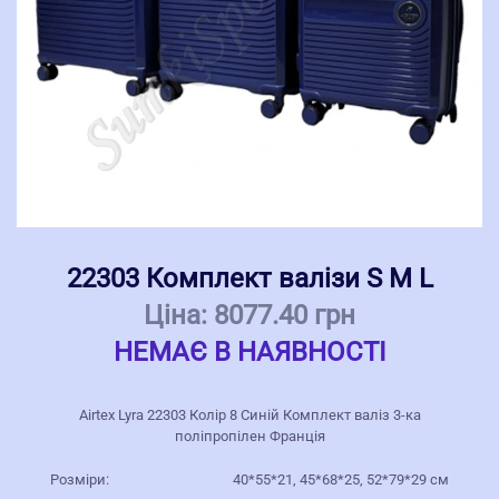
22303 Комплект валізи S M L
Ціна:
8077.40 грн
НЕМАЄ В НАЯВНОСТІ
Airtex Lyra 22303 Колір 8 Синій Комплект валіз 3-ка
поліпропілен Франція
Розміри:
40*55*21, 45*68*25, 52*79*29 см