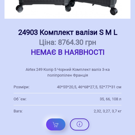
24903 Комплект валізи S M L
Ціна:
8764.30 грн
НЕМАЄ В НАЯВНОСТІ
Airtex 249 Колір 5 Чорний Комплект валіз 3-ка
поліпропілен Франція
Розміри:
40*55*20,5, 46*68*27,5, 52*77*31 см
Об `єм:
35, 66, 108 л
Вага:
2,32, 3,27, 3,7 кг