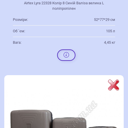
Airtex Lyra 22328 Колір 8 Синій Валіза велика L
поліпропілен
Розміри:
52*77*29 см
Об `єм:
105 л
Вага:
4,45 кг