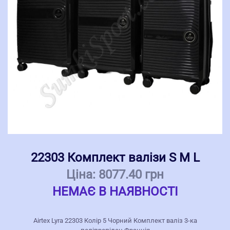
22303 Комплект валізи S M L
Ціна:
8077.40 грн
НЕМАЄ В НАЯВНОСТІ
Airtex Lyra 22303 Колір 5 Чорний Комплект валіз 3-ка