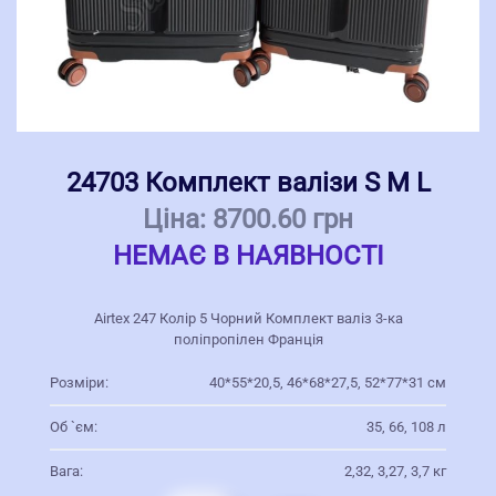
24703 Комплект валізи S M L
Ціна:
8700.60 грн
НЕМАЄ В НАЯВНОСТІ
Airtex 247 Колір 5 Чорний Комплект валіз 3-ка
поліпропілен Франція
Розміри:
40*55*20,5, 46*68*27,5, 52*77*31 см
Об `єм:
35, 66, 108 л
Вага:
2,32, 3,27, 3,7 кг