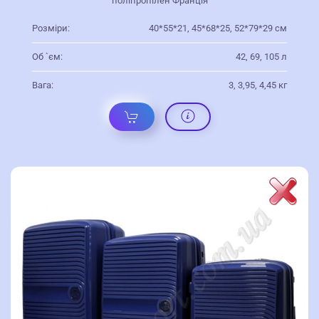
поліпропілен Франція
Розміри:
40*55*21, 45*68*25, 52*79*29 см
Об `єм:
42, 69, 105 л
Вага:
3, 3,95, 4,45 кг