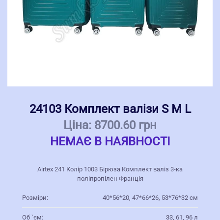
24103 Комплект валізи S M L
Ціна:
8700.60 грн
НЕМАЄ В НАЯВНОСТІ
Airtex 241 Колір 1003 Бірюза Комплект валіз 3-ка
поліпропілен Франція
Розміри:
40*56*20, 47*66*26, 53*76*32 см
Об `єм:
33, 61, 96 л