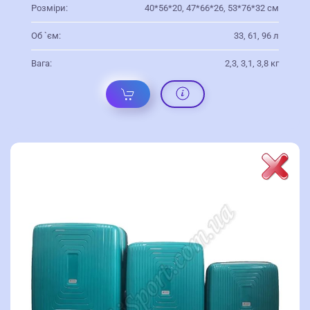
Розміри:
40*56*20, 47*66*26, 53*76*32 см
Об `єм:
33, 61, 96 л
Вага:
2,3, 3,1, 3,8 кг