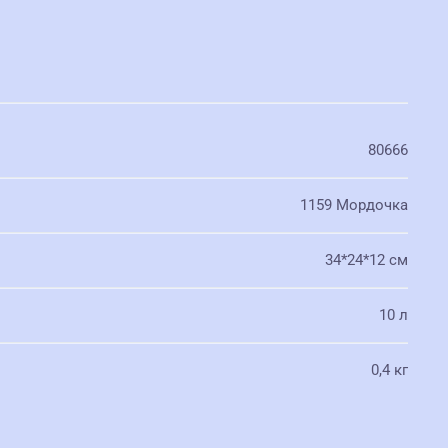
80666
1159 Мордочка
34*24*12 см
10 л
0,4 кг