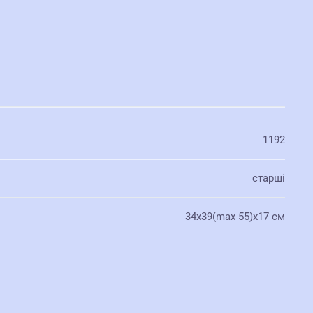
1192
старші
34х39(max 55)х17 см