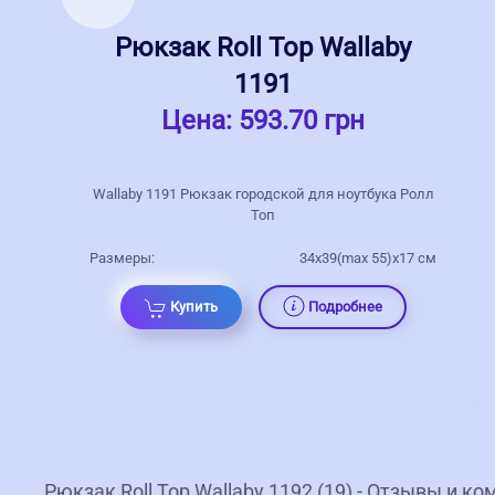
Рюкзак Roll Top Wallaby
1191
Цена:
593.70 грн
Wallaby 1191 Рюкзак городской для ноутбука Ролл
Топ
Размеры:
34х39(max 55)х17 см
Купить
Подробнее
Рюкзак Roll Top Wallaby 1192 (19) - Отзывы и к