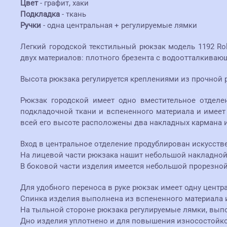
Цвет
- графит, хаки
Подкладка
- ткань
Ручки
- одна центральная + регулируемые лямки
Легкий городской текстильный рюкзак модель 1192 Rol
двух материалов: плотного брезента с водоотталкиваю
Высота рюкзака регулируется креплениями из прочной р
Рюкзак городской имеет одно вместительное отдел
подкладочной ткани и вспененного материала и имеет
всей его высоте расположены два накладных кармана и
Вход в центральное отделение продублирован искусст
На лицевой части рюкзака нашит небольшой накладной 
В боковой части изделия имеется небольшой прорезно
Для удобного переноса в руке рюкзак имеет одну цент
Спинка изделия выполнена из вспененного материала и
На тыльной стороне рюкзака регулируемые лямки, выпо
Дно изделия уплотнено и для повышения износостойко