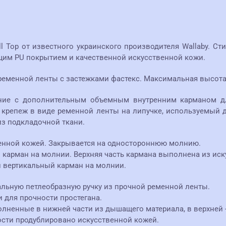
l Top от известного украинского производителя Wallaby. С
щим PU покрытием и качественной искусственной кожи.
еменной ленты с застежками фастекс. Максимальная высота р
ение с дополнительным объемным внутренним карманом д
 крепеж в виде ременной ленты на липучке, используемый 
з подкладочной ткани.
венной кожей. Закрывается на одностороннюю молнию.
карман на молнии. Верхняя часть кармана выполнена из иск
й вертикальный карман на молнии.
ральную петлеобразную ручку из прочной ременной ленты.
 для прочности простегана.
лненные в нижней части из дышащего материала, в верхней -
сти продублировано искусственной кожей.