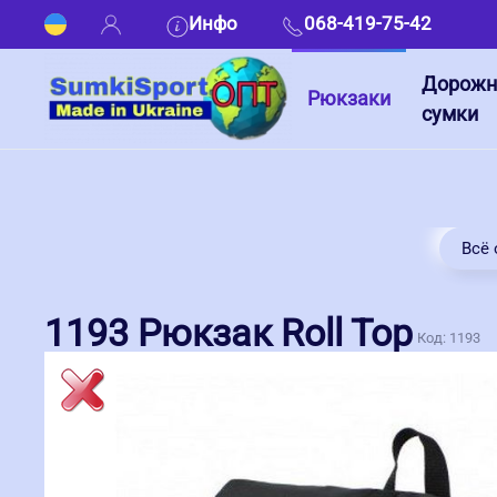
Инфо
068-419-75-42
Дорож
Рюкзаки
сумки
Всё 
1193 Рюкзак Roll Top
Код:
1193