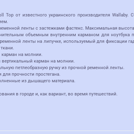
ll Top от известного украинского производителя Wallaby. 
ием.
еменной ленты с застежками фастекс. Максимальная высота р
лнительным объемным внутренним карманом для ноутбука 
 ременной ленты на липучке, используемый для фиксации га
ткани.
 карман на молнии.
й вертикальный карман на молнии.
ральную петлеобразную ручку из прочной ременной ленты.
 для прочности простегана.
олненные из дышащего материала.
ания в городе и, как вариант, во время путешествий.