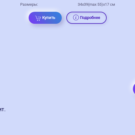
Размеры:
34х39(max 55)х17 см
Купить
Подробнее
ит.