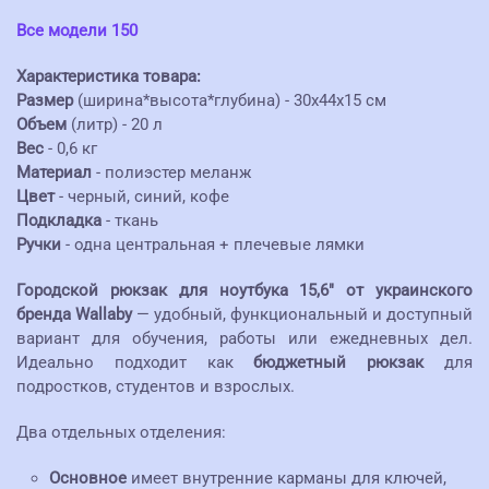
Все модели 150
Характеристика товара:
Размер
(ширина*высота*глубина) - 30х44х15 см
Объем
(литр) - 20 л
Вес
- 0,6 кг
Материал
- полиэстер меланж
Цвет
- черный, синий, кофе
Подкладка
- ткань
Ручки
- одна центральная + плечевые лямки
Городской рюкзак для ноутбука 15,6" от украинского
бренда Wallaby
— удобный, функциональный и доступный
вариант для обучения, работы или ежедневных дел.
Идеально подходит как
бюджетный рюкзак
для
подростков, студентов и взрослых.
Два отдельных отделения:
Основное
имеет внутренние карманы для ключей,