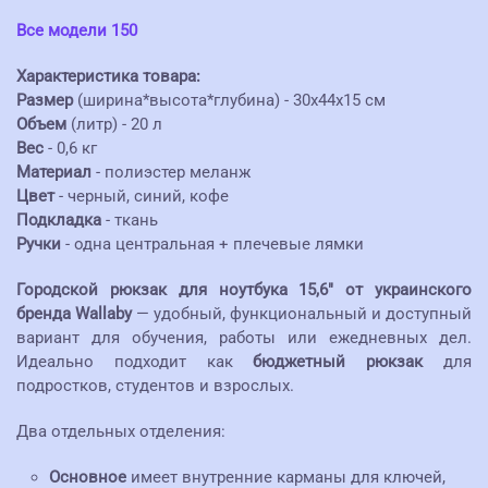
Все модели 150
Характеристика товара:
Размер
(ширина*высота*глубина) - 30х44х15 см
Объем
(литр) - 20 л
Вес
- 0,6 кг
Материал
- полиэстер меланж
Цвет
- черный, синий, кофе
Подкладка
- ткань
Ручки
- одна центральная + плечевые лямки
Городской рюкзак для ноутбука 15,6" от украинского
бренда Wallaby
— удобный, функциональный и доступный
вариант для обучения, работы или ежедневных дел.
Идеально подходит как
бюджетный рюкзак
для
подростков, студентов и взрослых.
Два отдельных отделения:
Основное
имеет внутренние карманы для ключей,