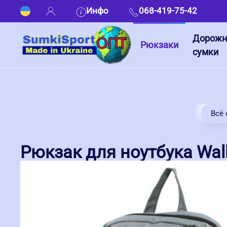
Инфо
068-419-75-42
Дорож
Рюкзаки
сумки
Всё 
Рюкзак для ноутбука Wall