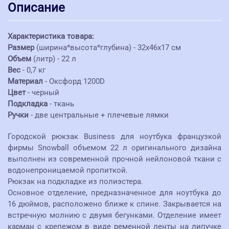
Описание
Характеристика товара:
Размер
(ширина*высота*глубина) - 32х46х17 см
Объем
(литр) - 22 л
Вес
- 0,7 кг
Материал
- Оксфорд 1200D
Цвет
- черный
Подкладка
- ткань
Ручки
- две центральные + плечевые лямки
Городской рюкзак Business для ноутбука французкой
фирмы Snowball объемом 22 л оригинального дизайна
выполнен из современной прочной нейлоновой ткани с
водонепроницаемой пропиткой.
Рюкзак на подкладке из полиэстера.
Основное отделение, предназначенное для ноутбука до
16 дюймов, расположено ближе к спине. Закрывается на
встречную молнию с двумя бегунками. Отделение имеет
карман с крепежом в виде ременной ленты на липучке