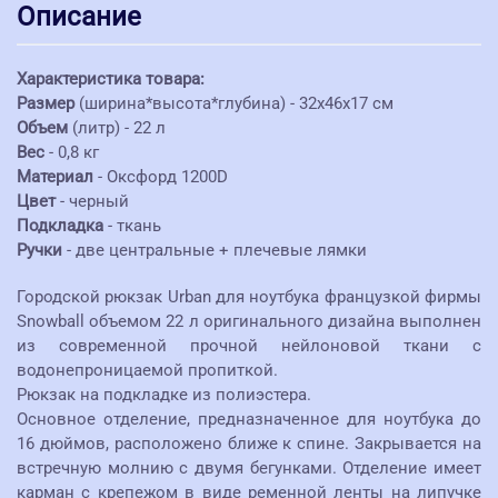
Описание
Характеристика товара:
Размер
(ширина*высота*глубина) - 32х46х17 см
Объем
(литр) - 22 л
Вес
- 0,8 кг
Материал
- Оксфорд 1200D
Цвет
- черный
Подкладка
- ткань
Ручки
- две центральные + плечевые лямки
Городской рюкзак Urban для ноутбука французкой фирмы
Snowball объемом 22 л оригинального дизайна выполнен
из современной прочной нейлоновой ткани с
водонепроницаемой пропиткой.
Рюкзак на подкладке из полиэстера.
Основное отделение, предназначенное для ноутбука до
16 дюймов, расположено ближе к спине. Закрывается на
встречную молнию с двумя бегунками. Отделение имеет
карман с крепежом в виде ременной ленты на липучке