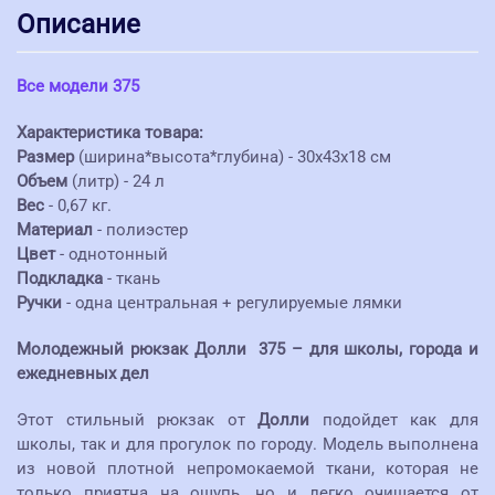
Описание
Все модели 375
Характеристика товара:
Размер
(ширина*высота*глубина) - 30х43х18 см
Объем
(литр) - 24 л
Вес
- 0,67 кг.
Материал
- полиэстер
Цвет
- однотонный
Подкладка
- ткань
Ручки
- одна центральная + регулируемые лямки
Молодежный рюкзак Долли 375 – для школы, города и
ежедневных дел
Этот стильный рюкзак от
Долли
подойдет как для
школы, так и для прогулок по городу. Модель выполнена
из новой плотной непромокаемой ткани, которая не
только приятна на ощупь, но и легко очищается от