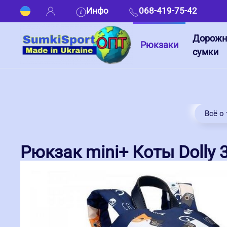
Инфо
068-419-75-42
Дорож
Рюкзаки
сумки
Всё о
Рюкзак mini+ Коты Dolly 