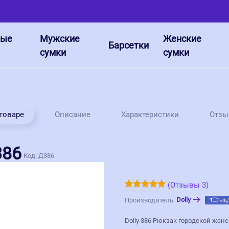
ные
Мужские
Женские
Барсетки
сумки
сумки
Отз
 товаре
Описание
Характеристики
386
Код:
Д386
(Отзывы 3)
Dolly
Производитель:
Dolly 386 Рюкзак городской жен