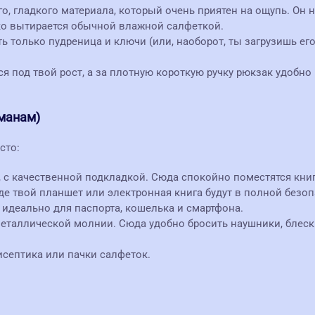
о, гладкого материала, который очень приятен на ощупь. Он
гко вытирается обычной влажной салфеткой.
ь только пудреница и ключи (или, наоборот, ты загрузишь его
я под твой рост, а за плотную короткую ручку рюкзак удобно 
рманам)
сто:
 с качественной подкладкой. Сюда спокойно поместятся кни
де твой планшет или электронная книга будут в полной безоп
 идеально для паспорта, кошелька и смартфона.
еталлической молнии. Сюда удобно бросить наушники, блеск д
септика или пачки салфеток.