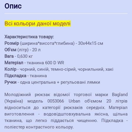
Опис
Всі кольори даної моделі
Характеристика товару:
Розмір
(ширина*висота*глибина) - 30х44х15 см
Об'єм
(літр) - 20 л
Вага
- 0,630 кг
Матеріал
- тканина 600 D WR
Колір
- чорний, синій, темно-сірий, чорнильний, хакі
Підкладка
- тканина
Ручки
- одна центральна + регульовані лямки
Молодіжний рюкзак відомої торгової марки Bagland
(Україна) модель 0053066 Urban об'ємом 20 літрів
відноситься до категорії рюкзаків середніх. Матеріал
виготовлення - водовідштовхувальна якісна, щільна
тканина, що легко піддається чищенню. Підкладка -
поліестер контрастного кольору.