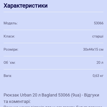
Характеристики
Модель
:
53066
Класи
:
старші
Розміри
:
30х44х15 см
Об `єм
:
20 л
Вага
:
0,63 кг
Рюкзак Urban 20 л Bagland 53066 (9ua) - Відгуки
та коментарі: