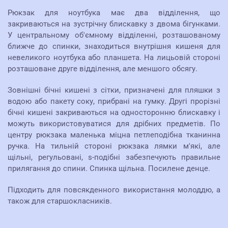
Рюкзак для ноутбука має два відділення, що
закриваються на зустрічну блискавку з двома бігунками.
У центральному об'ємному відділенні, розташованому
ближче до спинки, знаходиться внутрішня кишеня для
невеликого ноутбука або планшета. На лицьовій стороні
розташоване друге відділення, але меншого обсягу.
Зовнішні бічні кишені з сітки, призначені для пляшки з
водою або пакету соку, прибрані на гумку. Другі прорізні
бічні кишені закриваються на односторонню блискавку і
можуть використовуватися для дрібних предметів. По
центру рюкзака маленька міцна петлеподібна тканинна
ручка. На тильній стороні рюкзака лямки м'які, але
щільні, регульовані, s-подібні забезпечують правильне
прилягання до спини. Спинка щільна. Посилене денце.
Підходить для повсякденного використання молоддю, а
також для старшокласників.