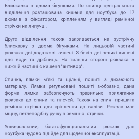
Блискавка з двома бігунками. По спинці центрального
відділення розташована кишеня для ноутбука до 17
дюймів з фіксатором, кріпленням у вигляді ремінної
стрічки на липучці.
Друге відділення також закривається на зустрічну
блискавку з двома бігунками. На лицьовій частині
рюкзака дві додаткові кишені. З боків дві великі кишені
для води та дрібниць. На тильній стороні рюкзака в
нижній частині є кишеня "антивор".
Спинка, лямки м'які та щільні, пошиті з дихаючого
матеріалу. Лямки регульовані пошиті s-образно, дана
форма лямки забезпечують правильне прилягання
рюкзака до спини та плечей. Також на спині пришита
ремінна стрічка для кріплення до валізи. Рюкзак має
міцну, петлеподібну ручку з ремінної стрічки.
Універсальний, багатофункціональний рюкзак для
ноутбука чудово підійде для щоденної експлуатації.