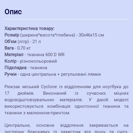
Опис
Характеристика товару:
Розмір
(ширина*висота*глибина) - 30х46х15 см
Об'єм
(літр) - 21 л
Вага
- 0,70 кг
Матеріал
- тканина 600 D WR
Колір
- різнокольоровий
Підкладка
- тканина
Ручки
- одна центральна + регульовані лямки
Рюкзак міський Cyclone із відділенням для ноутбука до
17 дюймів. Виконаний із сучасних міцних
водовідштовхувальних матеріалів. У даній моделі
використовується комбінація однотонної тканини та
тканини з малюнком-принтом.
Центральне, основне відділення закривається на
зустрічну блискавку із захистом від дощу та снігу.