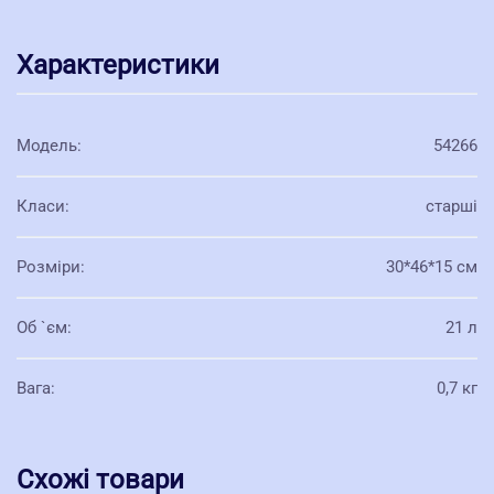
Характеристики
Модель
:
54266
Класи
:
старші
Розміри
:
30*46*15 см
Об `єм
:
21 л
Вага
:
0,7 кг
Схожі товари