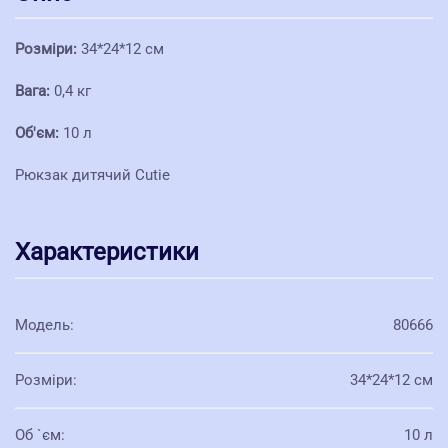
Розміри:
34*24*12 см
Вага:
0,4 ​​кг
Об'єм:
10 л
Рюкзак дитячий Cutie
Характеристики
Модель
:
80666
Розміри
:
34*24*12 см
Об `єм
:
10 л