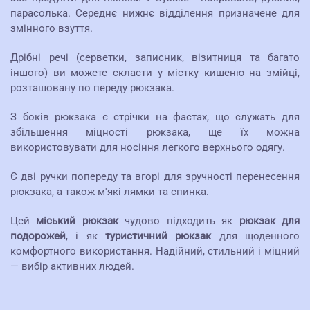
парасолька. Середнє нижнє відділення призначене для
змінного взуття.
Дрібні речі (серветки, записник, візитниця та багато
іншого) ви можете скласти у містку кишеню на змійці,
розташовану по переду рюкзака.
З боків рюкзака є стрічки на фастах, що служать для
збільшення міцності рюкзака, ще їх можна
використовувати для носіння легкого верхнього одягу.
Є дві ручки попереду та вгорі для зручності перенесення
рюкзака, а також м'які лямки та спинка.
Цей
міський рюкзак
чудово підходить як
рюкзак для
подорожей
, і як
туристичний рюкзак
для щоденного
комфортного використання. Надійний, стильний і міцний
— вибір активних людей.