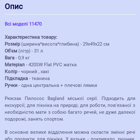
Опис
Всі моделі 11470
Характеристика товару:
Розмір
(ширина*висота*глибина) - 29х49х22 см
Об'єм
(літр) - 31 л
Вага
- 0,9 кг
Матеріал
- 420SW Flat PVC жатка
Колір
- чорний , хакі
Підкладка
- тканина
Ручки
- одна центральна + плечові лямки
Рюкзак Пилосос Bagland міської серії. Підходить для
екскурсії; для пікніка на природі; для роботи, пов'язаної з
необхідністю мати з собою багато речей, не дуже далекої
подорожі, занять спортом.
В основне велике відділення можна скласти змінні речі
або продукти для пікніка. У вузьке - покривало, рушник,