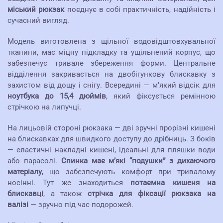
міський рюкзак
поєднує в собі практичність, надійність і
сучасний вигляд.
Модель виготовлена з щільної водовідштовхувальної
тканини, має міцну підкладку та ущільнений корпус, що
забезпечує тривале збереження форми. Центральне
відділення закривається на двобігункову блискавку з
захистом від дощу і снігу. Всередині — м’який відсік для
ноутбука до 15,4 дюймів
, який фіксується ремінною
стрічкою на липучці.
На лицьовій стороні рюкзака — дві зручні прорізні кишені
на блискавках для швидкого доступу до дрібниць. З боків
— еластичні накладні кишені, ідеальні для пляшки води
або парасолі.
Спинка має м’які “подушки” з дихаючого
матеріалу
, що забезпечують комфорт при тривалому
носінні. Тут же знаходиться
потаємна кишеня на
блискавці
, а також
стрічка для фіксації рюкзака на
валізі
— зручно під час подорожей.