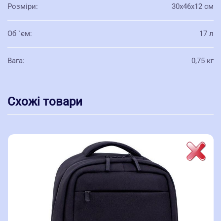
Розміри
:
30х46х12 см
Об `єм
:
17 л
Вага
:
0,75 кг
Схожі товари