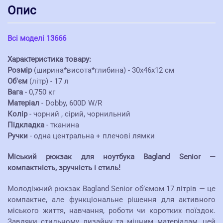
Опис
Всі моделі 13666
Характеристика товару:
Розмір
(ширина*висота*глибина) - 30х46х12 см
Об'єм
(літр) - 17 л
Вага
- 0,750 кг
Матеріал
- Dobby, 600D W/R
Колір
- чорний , сірий, чорнильний
Підкладка
- тканина
Ручки
- одна центральна + плечові лямки
Міський рюкзак для ноутбука Bagland Senior —
компактність, зручність і стиль!
Молодіжний рюкзак Bagland Senior об’ємом 17 літрів — це
компактне, але функціональне рішення для активного
міського життя, навчання, роботи чи коротких поїздок.
Завдяки стильному дизайну та міцним матеріалам, цей