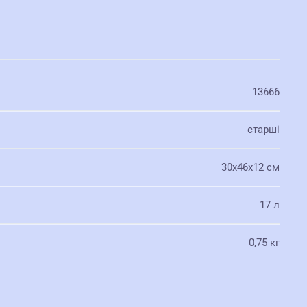
13666
старші
30х46х12 см
17 л
0,75 кг