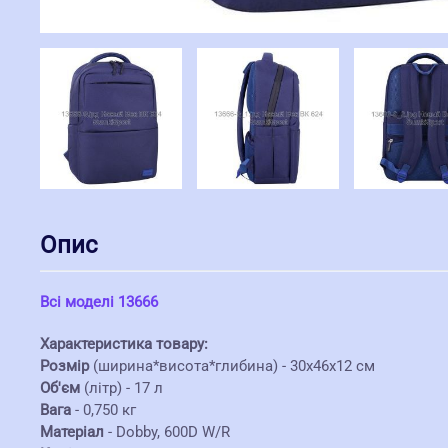
Опис
Всі моделі 13666
Характеристика товару:
Розмір
(ширина*висота*глибина) - 30х46х12 см
Об'єм
(літр) - 17 л
Вага
- 0,750 кг
Матеріал
- Dobby, 600D W/R