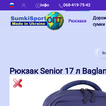
Інфо
068-419-75-42
Дорож
Рюкзаки
сумки
Вс
Рюкзак Senior 17 л Bagla