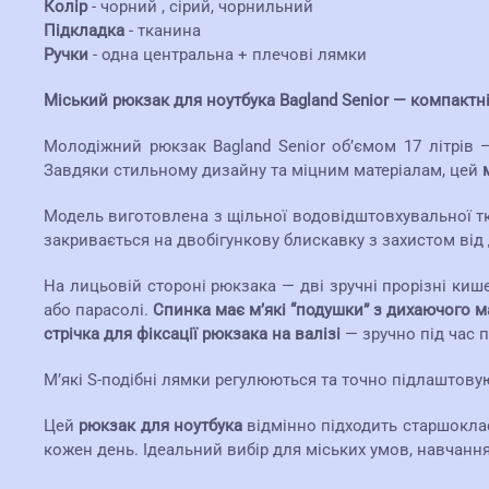
Колір
- чорний , сірий, чорнильний
Підкладка
- тканина
Ручки
- одна центральна + плечові лямки
Міський рюкзак для ноутбука Bagland Senior — компактніс
Молодіжний рюкзак Bagland Senior об’ємом 17 літрів 
Завдяки стильному дизайну та міцним матеріалам, цей
Модель виготовлена з щільної водовідштовхувальної тк
закривається на двобігункову блискавку з захистом від д
На лицьовій стороні рюкзака — дві зручні прорізні киш
або парасолі.
Спинка має м’які “подушки” з дихаючого м
стрічка для фіксації рюкзака на валізі
— зручно під час 
М’які S-подібні лямки регулюються та точно підлаштовую
Цей
рюкзак для ноутбука
відмінно підходить старшоклас
кожен день. Ідеальний вибір для міських умов, навчання