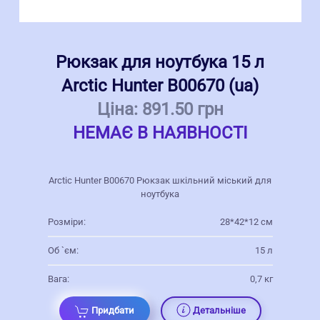
Рюкзак для ноутбука 15 л
Arctic Hunter В00670 (ua)
Ціна:
891.50 грн
НЕМАЄ В НАЯВНОСТІ
Arctic Hunter В00670 Рюкзак шкільний міський для
ноутбука
Розміри:
28*42*12 см
Об `єм:
15 л
Вага:
0,7 кг
Придбати
Детальніше