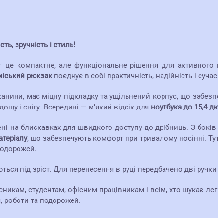
ть, зручність і стиль!
— це компактне, але функціональне рішення для активного м
міський рюкзак
поєднує в собі практичність, надійність і суча
анини, має міцну підкладку та ущільнений корпус, що забез
ощу і снігу. Всередині — м’який відсік для
ноутбука до 15,4 д
ені на блискавках для швидкого доступу до дрібниць. З боків
атеріалу
, що забезпечують комфорт при тривалому носінні. Ту
подорожей.
ться під зріст. Для перенесення в руці передбачено дві ручки
никам, студентам, офісним працівникам і всім, хто шукає ле
, роботи та подорожей.