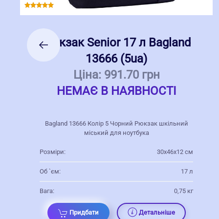
Рюкзак Senior 17 л Bagland
13666 (5ua)
Ціна:
991.70 грн
НЕМАЄ В НАЯВНОСТІ
Bagland 13666 Колір 5 Чорний Рюкзак шкільний
міський для ноутбука
Розміри:
30х46х12 см
Об `єм:
17 л
Вага:
0,75 кг
Придбати
Детальніше