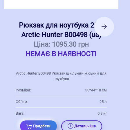
Рюкзак для ноутбука 25 л
Arctic Hunter В00498 (ua)
Ціна:
1095.30 грн
НЕМАЄ В НАЯВНОСТІ
Arctic Hunter В00498 Рюкзак шкільний міський для
ноутбука
Розміри:
30*44*18 см
Об `єм:
25 л
Вага:
0,8 кг
Придбати
Детальніше