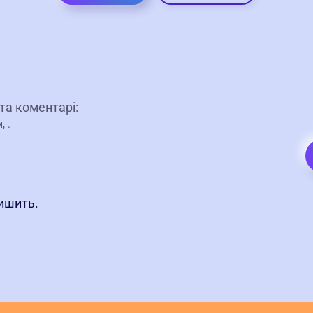
 та коментарі:
м,
.
лишить.