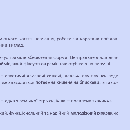
іського життя, навчання, роботи чи коротких поїздок.
сний вигляд.
печує тривале збереження форми. Центральне відділення
юймів
, який фіксується ремінною стрічкою на липучці.
 — еластичні накладні кишені, ідеальні для пляшки води
т же знаходиться
потаємна кишеня на блискавці
, а також
 — одна з ремінної стрічки, інша — посилена тканинна.
гкий, функціональний та надійний
молодіжний рюкзак
на