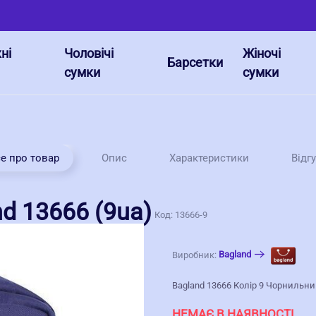
ні
Чоловічі
Жіночі
Барсетки
сумки
сумки
е про товар
Опис
Характеристики
Відг
nd 13666 (9ua)
Код:
13666-9
Bagland
Виробник:
Bagland 13666 Колір 9 Чорнильн
НЕМАЄ В НАЯВНОСТІ