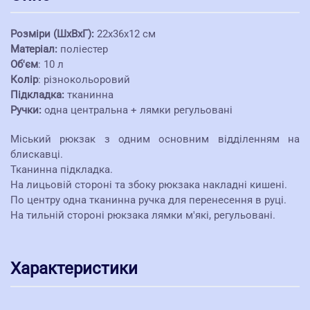
Розміри (ШхВхГ):
22х36х12 см
Матеріал:
поліестер
Об'єм
: 10 л
Колір
: різнокольоровий
Підкладка:
тканинна
Ручки:
одна центральна + лямки регульовані
Міський рюкзак з одним основним відділенням на
блискавці.
Тканинна підкладка.
На лицьовій стороні та збоку рюкзака накладні кишені.
По центру одна тканинна ручка для перенесення в руці.
На тильній стороні рюкзака лямки м'які, регульовані.
Характеристики