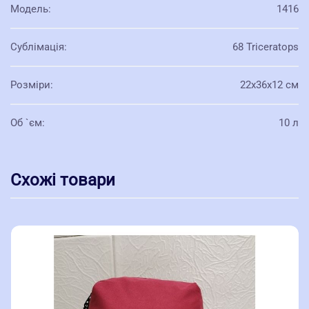
Модель
:
1416
Сублімація
:
68 Triceratops
Розміри
:
22х36х12 см
Об `єм
:
10 л
Схожі товари