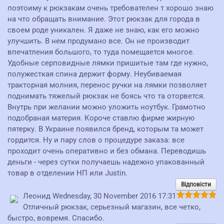
поэтоиму к рюкзакам очень требователен т хорошо знаю
на что обращать внимание. Этот рюкзак для города в
своем роде уникален. Я даже не знаю, как его можно
улучшить. В нем продумано все. Он не производит
впечатления большого, то туда помещается многое.
Удобные серповидные лямки пришитые там где нужно,
полужесткая спина держит форму. Неубиваемая
тракторная молния, перенос ручки на лямки позволяет
поднимать тяжелый рюкзак не боясь что та оторвется.
Внутрь при желании можно уложить ноутбук. Грамотно
подобраная материя. Короче ставлю фирме жирную
пятерку. В Украине появился бренд, которым та может
гордится. Ну и пару слов о процедуре заказа: все
проходит очень оперативно и без обмана. Переводишь
деньги - через сутки получаешь надежно упакованный
товар в отделении НП или Justin.
Відповісти
Леонид
Wednesday, 30 November 2016 17:31
Отличный рюкзак, серьезный магазин, все четко,
быстро, вовремя. Спасибо.