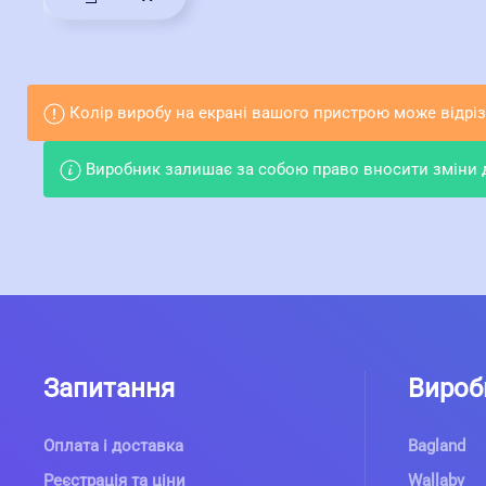
Колір виробу на екрані вашого пристрою може відрізн
Виробник залишає за собою право вносити зміни до
Запитання
Вироб
Оплата і доставка
Bagland
Реєстрація та ціни
Wallaby