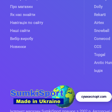
Про магазин
Dolly
Як нас знайти
Rekarti
Навігація по сайту
Airtex
Наші сайти
Snowball
Вибір виробу
Conwood
Новинки
CCS
Topgal
Arctic Hun
Індія
сумкиспорт.com
Інтернет магазин SumkiSport працює з 2002 р. Авторські