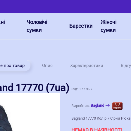
ні
Чоловічі
Жіночі
Барсетки
сумки
сумки
е про товар
Опис
Характеристики
Відг
nd 17770 (7ua)
Код:
17770-7
Bagland
Виробник:
Bagland 17770 Колір 7 Сірий Рюк
НЕМАЄ В НАЯВНОСТІ