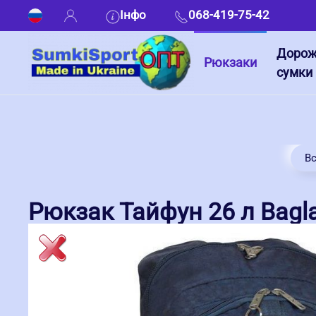
Інфо
068-419-75-42
Дорож
Рюкзаки
сумки
Вс
Рюкзак Тайфун 26 л Bagla