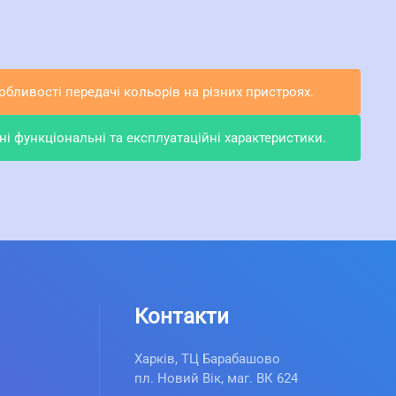
бливості передачі кольорів на різних пристроях.
і функціональні та експлуатаційні характеристики.
Контакти
Харків, ТЦ Барабашово
пл. Новий Вік, маг. ВК 624