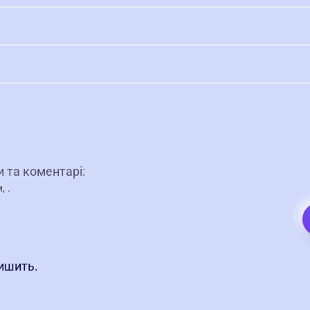
и та коментарі:
м,
.
лишить.