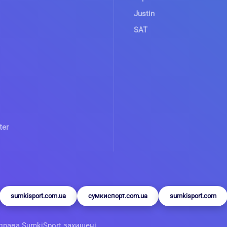
Justin
SAT
ter
sumkisport.com.ua
сумкиспорт.com.ua
sumkisport.com
 права SumkiSport захищені.