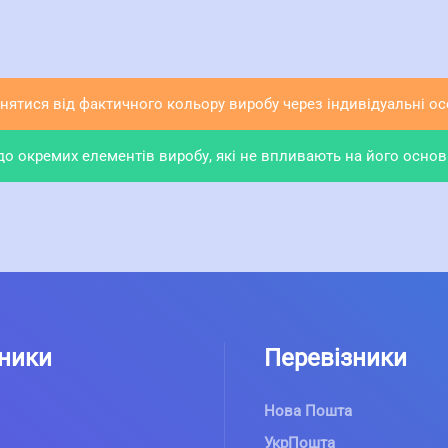
ятися від фактичного кольору виробу через індивідуальні осо
 окремих елементів виробу, які не впливають на його основн
ники
Перевізники
Нова Пошта
УкрПошта