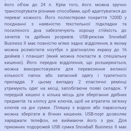
його об'єм до 24 л. Крім того, його можна зручно
транспортувати різними способами, щоб адаптуватися до
переваг кожного. Його поліестерове покриття 1200D у
поєднанні з наявністю текстильної підкладки та
посиленого дна забезпечують хорошу стійкість до
зачепів та дрібних розривів. USB-рюкзак Snowball
Business II має повністю м'яке заднє відділення, в якому
можна розмістити ноутбук з діагоналлю екрану до 16
дюймів і планшет (який можна покласти в спеціальну
кишеню). Його переднє відділення, що розширюється,
можна використовувати для перевезення великої
кількості папок або запасний одягу і туалетного
приладдя. У цьому випадку 2 еластичні ремінці
утримують одяг на місці, запобігаючи появі складок. У
передній кишені є кілька місць для зберігання дрібних
предметів та кліпсу для ключів, щоб не втратити зв'язку
ключів на дні сумки. Пляшку з водою або парасольку
можна зберігати в бічних кишенях. USB-порт дозволяє
заряджати телефон, не виймаючи його з рук. Для
приємних подорожей USB сумка Snowball Business II має