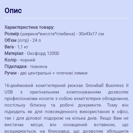
Опис
Характеристика товару:
Розмір
(ширина*висота*глибина) - 30х43х17 см
Об'єм
(літр) - 24 л
Вага
- 1,1 кг
Матеріал
- Оксфорд 1200D
Колір
- чорний
Підкладка
- тканина
Ручки
- дві центральні + плечові лямки
16-дюймовий комп'ютерний рюкзак Snowball Business II
USB з оригінальним компонуванням дозволяє
професіоналам носити з собою комп'ютерне обладнання,
постільну білизну та робочі документи. Тому він
підходить як для повсякденного використання в офісі,
так і для ділової подорожі на кілька днів. Якщо Вам не
вистачає місця, він оснащений вставкою, що
розширюється, на блискавці, що дозволяє збільшити