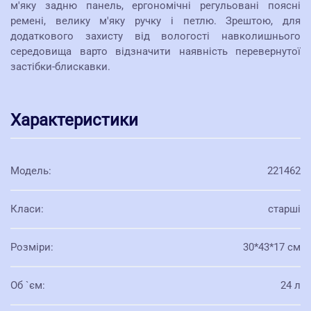
м'яку задню панель, ергономічні регульовані поясні
ремені, велику м'яку ручку і петлю. Зрештою, для
додаткового захисту від вологості навколишнього
середовища варто відзначити наявність перевернутої
застібки-блискавки.
Характеристики
Модель
:
221462
Класи
:
старші
Розміри
:
30*43*17 см
Об `єм
:
24 л